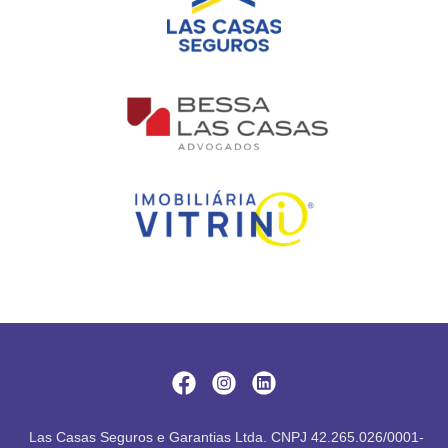
Las Casas Seguros e Garantias Ltda. CNPJ 42.265.026/0001-